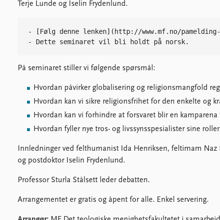
F
Terje Lunde og Iselin Frydenlund.
Su
- [Følg denne lenken](http://www.mf.no/pamelding-
På seminaret stiller vi følgende spørsmål:
Hvordan påvirker globalisering og religionsmangfold regu
Hvordan kan vi sikre religionsfrihet for den enkelte og 
Hvordan kan vi forhindre at forsvaret blir en kamparena fo
Hvordan fyller nye tros- og livssynsspesialister sine roller
Innledninger ved felthumanist Ida Henriksen, feltimam Naz 
og postdoktor Iselin Frydenlund.
Professor Sturla Stålsett leder debatten.
Arrangementet er gratis og åpent for alle. Enkel servering.
Arrangør:
MF Det teologiske menighetsfakultetet i samarbeid 