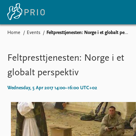
Home
Events
Feltpresttjenesten: Norge i et globalt perspektiv
Home
N
Subscribe to updates
La
Me
Feltpresttjenesten: Norge i et
P
Ne
globalt perspektiv
No
Wednesday, 5 Apr 2017 14:00–16:00 UTC+02
Events
R
Upcoming events
O
Recorded events
To
Annual Peace Address
Pr
Event archive
Pr
F