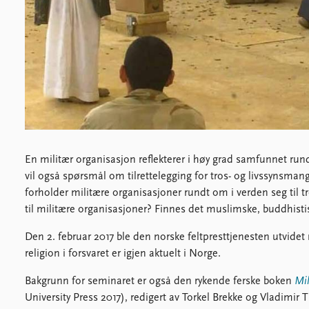
Lo
E
Publications
P
Latest publications
Cu
Publication archive
Al
Commentary
P
Newsletters
Gl
Journals
Pr
En militær organisasjon reflekterer i høy grad samfunnet ru
Data
A
vil også spørsmål om tilrettelegging for tros- og livssynsman
Datasets
forholder militære organisasjoner rundt om i verden seg til t
A
Replication data
til militære organisasjoner? Finnes det muslimske, buddhistis
An
Ca
Den 2. februar 2017 ble den norske feltpresttjenesten utvid
Li
religion i forsvaret er igjen aktuelt i Norge.
Ho
C
Bakgrunn for seminaret er også den rykende ferske boken
Mil
In
University Press 2017), redigert av Torkel Brekke og Vladimi