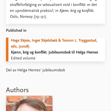
Locations
straffeforfølging av seksualisert vold i konflikt: er det
Education
en uproblematisk praksis?, in
Kjønn, krig og konflikt
.
Oslo, Norway (79–91).
Publications
People
Latest publications
Current staff
Published in
Publication archive
Alphabetical list
Commentary
PRIO board
Hege Skjeie, Inger Skjelsbæk & Torunn L. Tryggestad,
Newsletters
Global Fellows
eds, (2008)
Journals
Practitioners in Residence
Kjønn, krig og konflikt. Jubileumsbok til Helga Hernes
Edited volume
Data
About PRIO
Datasets
About PRIO
Del av Helga Hernes' jubileumsbok
Replication data
Annual reports
Careers
Library
Authors
How to find
Contact
Intranet