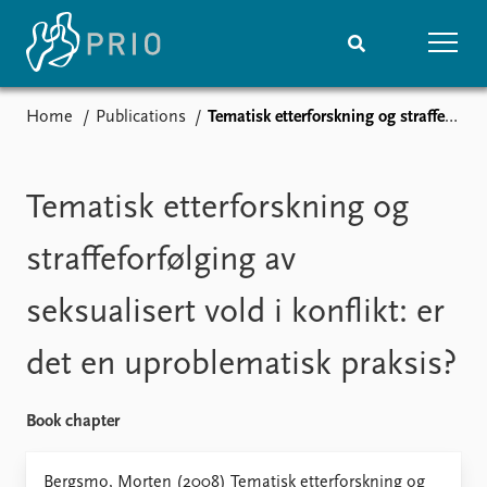
Home
Publications
Tematisk etterforskning og straffeforfølging av seksualisert vold i konflikt: er det en uproblematisk praksis?
Home
News
Subscribe to updates
Latest news
Media centre
Tematisk etterforskning og
Podcasts
News archive
straffeforfølging av
Nobel Peace Prize list
seksualisert vold i konflikt: er
Events
Research
det en uproblematisk praksis?
Upcoming events
Overview
Recorded events
Topics
Annual Peace Address
Projects
Book chapter
Event archive
Project archive
Funders
Bergsmo, Morten (2008) Tematisk etterforskning og