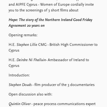
Locations
and AIPFE Cyprus - Women of Europe cordially invite
Education
you to the screenings of 3 short films about
Publications
People
Hope: The story of the Northern Ireland Good Friday
Latest publications
Current staff
Agreement 20 years on
Publication archive
Alphabetical list
Opening remarks:
Commentary
PRIO board
Newsletters
Global Fellows
H.E.
Stephen Lillie
CMG - British High Commissioner to
Journals
Practitioners in Residence
Cyprus
Data
About PRIO
H.E.
Deirdre Ni Fhalluin
- Ambassador of Ireland to
Cyprus
Datasets
About PRIO
Replication data
Annual reports
Introduction:
Careers
Library
Stephen Douds
- film producer of the 3 documentaries
How to find
Open discussion also with:
Contact
Intranet
Quintin Oliver
- peace process communications expert