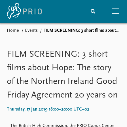
Home
Events
FILM SCREENING: 3 short films about Hope: The story of the Northern Ireland Good Friday Agreement 20 years on
Home
News
Subscribe to updates
Latest news
Media centre
FILM SCREENING: 3 short
Podcasts
News archive
films about Hope: The story
Nobel Peace Prize list
of the Northern Ireland Good
Events
Research
Friday Agreement 20 years on
Upcoming events
Overview
Recorded events
Topics
Annual Peace Address
Projects
Thursday, 17 Jan 2019 18:00–20:00 UTC+02
Event archive
Project archive
Funders
The British High Commission, the PRIO Cyprus Centre