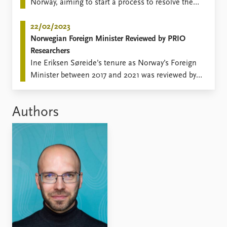
Norway, aiming to start a process to resolve the
conflict between Israel and the Palestinians. Thirty
years later, PRIO researchers are still researching
22/02/2023
the Oslo Agreement and its implications.
Norwegian Foreign Minister Reviewed by PRIO
Researchers
​Ine Eriksen Søreide’s tenure as Norway’s Foreign
Minister between 2017 and 2021 was reviewed by
PRIO researchers Torunn L.
Authors