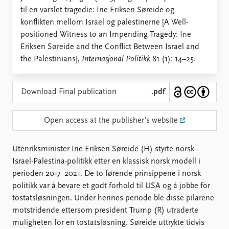
Locations
til en varslet tragedie: Ine Eriksen Søreide og
Education
konflikten mellom Israel og palestinerne [A Well-
positioned Witness to an Impending Tragedy: Ine
Publications
People
Eriksen Søreide and the Conflict Between Israel and
Latest publications
Current staff
the Palestinians],
Internasjonal Politikk
81 (1): 14–25.
Publication archive
Alphabetical list
Commentary
PRIO board
Newsletters
Global Fellows
Download Final publication
.pdf
Journals
Practitioners in Residence
Open access at the publisher’s website
Data
About PRIO
Datasets
About PRIO
Utenriksminister Ine Eriksen Søreide (H) styrte norsk
Replication data
Annual reports
Israel-Palestina-politikk etter en klassisk norsk modell i
Careers
perioden 2017–2021. De to førende prinsippene i norsk
Library
politikk var å bevare et godt forhold til USA og å jobbe for
How to find
tostatsløsningen. Under hennes periode ble disse pilarene
Contact
motstridende ettersom president Trump (R) utraderte
Intranet
muligheten for en tostatsløsning. Søreide uttrykte tidvis