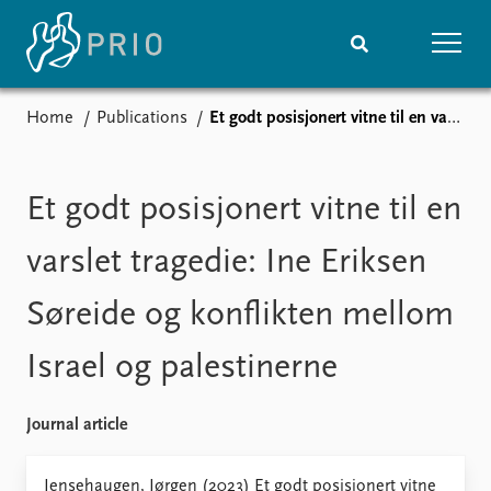
Home
Publications
Et godt posisjonert vitne til en varslet tragedie: Ine Eriksen Søreide og konflikten mellom Israel og palestinerne
Home
News
Subscribe to updates
Latest news
Media centre
Et godt posisjonert vitne til en
Podcasts
News archive
varslet tragedie: Ine Eriksen
Nobel Peace Prize list
Søreide og konflikten mellom
Events
Research
Israel og palestinerne
Upcoming events
Overview
Recorded events
Topics
Annual Peace Address
Projects
Journal article
Event archive
Project archive
Funders
Jensehaugen, Jørgen (2023) Et godt posisjonert vitne