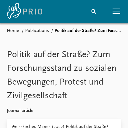
Home
Publications
Politik auf der Straße? Zum Forschungsstand zu sozialen Bewegungen, Protest und Zivilgesellschaft
Home
News
Subscribe to updates
Latest news
Media centre
Politik auf der Straße? Zum
Podcasts
News archive
Forschungsstand zu sozialen
Nobel Peace Prize list
Bewegungen, Protest und
Events
Research
Zivilgesellschaft
Upcoming events
Overview
Recorded events
Topics
Annual Peace Address
Projects
Journal article
Event archive
Project archive
Funders
Weisskircher, Manes (2022) Politik auf der Straße?