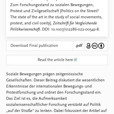
Locations
Zum Forschungsstand zu sozialen Bewegungen,
Education
Protest und Zivilgesellschaft [Politics on the Street?
The state of the art in the study of social movements,
Publications
People
protest, and civil coeity],
Zeitschrift für Vergleichende
Latest publications
Current staff
Politikwissenschaft
. DOI: 10.1007/s12286-022-00542-8.
Publication archive
Alphabetical list
Commentary
PRIO board
Newsletters
Global Fellows
Download Final publication
.pdf
Journals
Practitioners in Residence
Read the article here
Data
About PRIO
Datasets
About PRIO
Soziale Bewegungen prägen zeitgenössische
Replication data
Annual reports
Gesellschaften. Dieser Beitrag diskutiert die wesentlichen
Careers
Erkenntnisse der internationalen Bewegungs- und
Library
Protestforschung und ordnet den Forschungsstand ein.
How to find
Das Ziel ist es, die Aufmerksamkeit
Contact
sozialwissenschaftlicher Forschung verstärkt auf Politik
Intranet
„auf der Straße“ zu lenken. Dabei fokussiert der Artikel auf