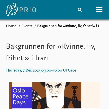
Home
Events
Bakgrunnen for «Kvinne, liv, frihet!» i Iran
Home
News
Subscribe to updates
Latest news
Media centre
Bakgrunnen for «Kvinne, liv,
Podcasts
News archive
frihet!» i Iran
Nobel Peace Prize list
Thursday, 7 Dec 2023 09:00–10:00 UTC+01
Events
Research
Upcoming events
Overview
Recorded events
Topics
Annual Peace Address
Projects
Event archive
Project archive
Funders