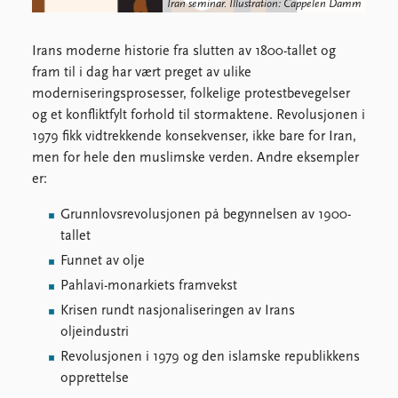
Locations
Iran seminar. Illustration: Cappelen Damm
Education
Irans moderne historie fra slutten av 1800-tallet og
Publications
People
fram til i dag har vært preget av ulike
Latest publications
Current staff
moderniseringsprosesser, folkelige protestbevegelser
Publication archive
Alphabetical list
og et konfliktfylt forhold til stormaktene. Revolusjonen i
Commentary
PRIO board
1979 fikk vidtrekkende konsekvenser, ikke bare for Iran,
Newsletters
Global Fellows
men for hele den muslimske verden. Andre eksempler
Journals
Practitioners in Residence
er:
Grunnlovsrevolusjonen på begynnelsen av 1900-
Data
About PRIO
tallet
Datasets
About PRIO
Funnet av olje
Replication data
Annual reports
Pahlavi-monarkiets framvekst
Careers
Krisen rundt nasjonaliseringen av Irans
Library
oljeindustri
How to find
Contact
Revolusjonen i 1979 og den islamske republikkens
Intranet
opprettelse