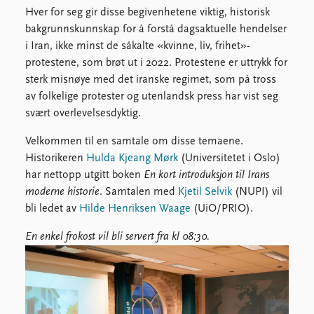
FAQ
Hver for seg gir disse begivenhetene viktig, historisk
Support us
bakgrunnskunnskap for å forstå dagsaktuelle hendelser
i Iran, ikke minst de såkalte «kvinne, liv, frihet»-
protestene, som brøt ut i 2022. Protestene er uttrykk for
sterk misnøye med det iranske regimet, som på tross
av folkelige protester og utenlandsk press har vist seg
svært overlevelsesdyktig.
Velkommen til en samtale om disse temaene.
Historikeren
Hulda Kjeang Mørk
(Universitetet i Oslo)
har nettopp utgitt boken
En kort introduksjon til Irans
moderne historie
. Samtalen med
Kjetil Selvik
(NUPI) vil
bli ledet av
Hilde Henriksen Waage
(UiO/PRIO).
En enkel frokost vil bli servert fra kl 08:30.